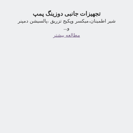
تجهیزات جانبی دوزینگ پمپ
شیر اطمینان،میکسر وپکیج تزریق ،پالسیشن دمپنر
و...
مطالعه بیشتر