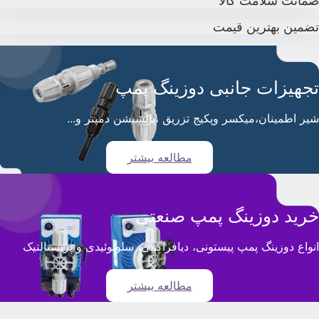
مانت سلامت کالا
ضمین بهترین قیمت
جهیزات جانبی دوزینگ پمپ
یر اطمینان،میکسر وپکیج تزریق ،پالسیشن دمپنر و...
مطالعه بیشتر
رید دوزینگ پمپ صنعتی
نواع دوزینگ پمپ پیستونی، دیافراگمی، سلونوئیدی و پریستالتیک
مطالعه بیشتر