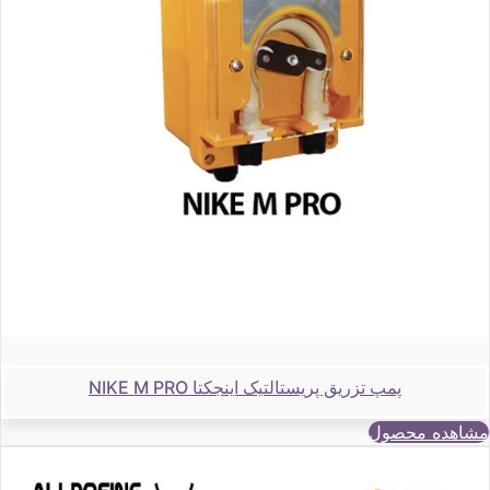
پمپ تزریق پریستالتیک اینجکتا NIKE M PRO
مشاهده محصول