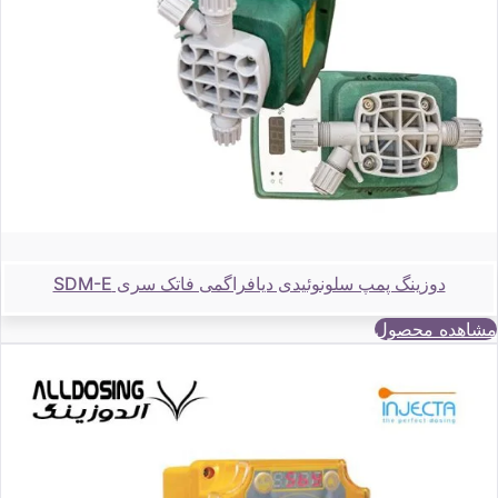
دوزینگ پمپ سلونوئیدی دیافراگمی فاتک سری SDM-E
مشاهده محصول