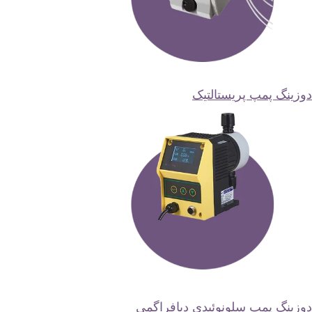
وزینگ پمپ پریستالتیک
وزینگ پمپ سلونوئیدی دیافراگمی