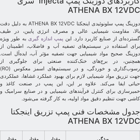
کاربردهای دوزینگ پمپ Injecta سری
ATHENA BX 12VD
دوزینگ پمپ سلونوئیدی اینجکتا ATHENA BX 12VDC به دلیل دقت
الا، مقاومت شیمیایی عالی و مصرف انرژی پایین، در طیف
سترده‌ای از صنایع کاربرد دارد. این
پمپ اندازه گیری
به طور ویژه
رای استفاده در سیستم‌های تصفیه آب و فاضلاب، اطمینان از
وزینگ صحیح مواد شیمیایی جهت تصفیه مؤثر آب، ایده‌آل است.
مچنین، در برج‌های خنک‌کننده صنعتی برای جلوگیری از
رسوب‌گذاری و خوردگی، و در سیستم‌های اسمز معکوس (RO)
هت تزریق مواد شیمیایی لازم برای بهبود عملکرد غشاها، عملکردی
یاتی ایفا می‌کند. علاوه بر این، این پمپ در صنعت کاغذ و
میرسازی برای کنترل فرآیندهای شیمیایی و در صنایع سرامیک و
اشی جهت تنظیم دقیق مواد اولیه، به کار گرفته می‌شود.
دول مشخصات فنی پمپ تزریق اینجکتا
ATHENA BX 12VD
ویژگی
مقدار
مقدار
مقدار