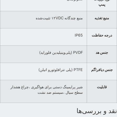
پمپ
منبع تغذیه
منبع چندگانه ۱۲VDC تثبیت‌شده
درجه حفاظت
IP65
جنس هد
PVDF (پلی‌وینیلیدین فلوراید)
جنس دیافراگم
PTFE (پلی تترافلوئورو اتیلن)
قابلیت
شیر پرایمینگ دستی برای هواگیری ،چراغ هشدار
سطح سیال ،سیستم ضد نشت
قد و بررسی‌ها