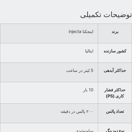
وضیحات تکمیلی
برند
اینجکتا injecta
کشور سازنده
ایتالیا
حداکثر آبدهی
5 لیتر در ساعت
حداکثر فشار
10 بار
کاری (PS)
تعداد پالس
۲۰۰ پالس در دقیقه
نوع دوزینگ
سلونوئیدی