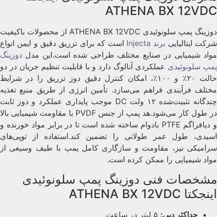
ATHENA BX 12VD
دوزینگ پمپ سلونوئیدی ATHENA BX 12VDC از محصولات باکیفیت
رکت ایتالیایی
برند Injecta
است که برای تزریق دقیق و ایمن انواع
واد شیمیایی در صنایع مختلف طراحی شده است.این مدل
دوزینگ
مپ سلونوئیدی
عملکردی آنالوگ دارد و با قابلیت تنظیم جریان در دو
حالت ۲۰٪ و ۱۰۰٪، امکان کنترل دقیق دوز تزریق را در شرایط
ختلف فرآیندی فراهم می‌سازد. تأمین انرژی از طریق منبع تغذیه
چندگانه تثبیت‌شده ۱۲ ولت DC موجب پایداری عملکرد و دوز ثابت
در طول کار می‌شود.هد پمپ از جنس PVDF با مقاومت شیمیایی بالا
و دیافراگم PTFE بادوام ساخته شده است تا در برابر مواد خورنده و
سیدی، طول عمر طولانی را تضمین کند.استفاده از توپی‌های
رامیکی نیز، مقاومت و سازگاری کامل پمپ با طیف وسیعی از
واد شیمیایی را ممکن کرده است.
شخصات فنی دوزینگ پمپ سلونوئیدی
ینجکتا ATHENA BX 12VDC
حداکثر دبی:
۵ لیتر در ساعت