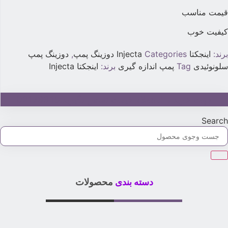
یمت مناسب
یفیت خوب
رند:
اینجکتا Injecta
Categories
دوزینگ پمپ
,
دوزینگ پمپ
لونوئیدی
Tag
پمپ اندازه گیری
برند:
اینجکتا Injecta
جهت خرید و استعلام قیمت تماس بگیرید:02179315
Searc
دسته بندی
محصولات