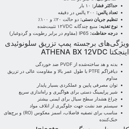
حداکثر فشار:
۱۰ بار
تعداد پالس:
۲۰۰ پالس در دقیقه
تنظیم جریان دستی:
دو حالت ۲۰٪ و ۱۰۰٪
نوع تغذیه:
منبع چندگانه ۱۲VDC تثبیت‌شده
درجه حفاظت:
IP65 (مقاوم در برابر رطوبت و گردوغبار)
یژگی‌های برجسته پمپ تزریق سلونوئیدی
ینجکتا ATHENA BX 12VDC
بدنه و هد ساخته‌شده از PVDF ضد خوردگی
دیافراگم PTFE با طول عمر بالا و مقاومت عالی در تزریق
مداوم
توان مصرفی پایین و عملکردی بسیار پایدار
شیر پرایمینگ دستی برای هواگیری و راه‌اندازی سریع
چراغ هشدار سطح سیال برای ایمنی بیشتر
سیستم ضد نشت جهت جلوگیری از اتلاف مواد
مناسب برای تصفیه فاضلاب، اسمز معکوس (RO) و برج‌های
خنک‌کننده