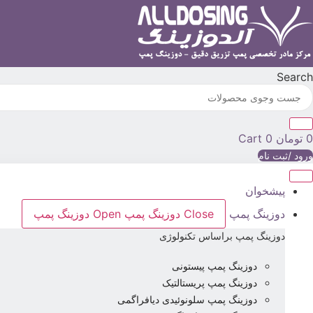
رش
ه
حتوا
Search
0
تومان
0
Cart
ورود /ثبت نام
پیشخوان
دوزینگ پمپ
Close دوزینگ پمپ
Open دوزینگ پمپ
دوزینگ پمپ براساس تکنولوژی
دوزینگ پمپ پیستونی
دوزینگ پمپ پریستالتیک
دوزینگ پمپ سلونوئیدی دیافراگمی