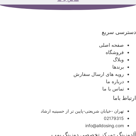
سترسی سریع
صفحه اصلی
فروشگاه
وبلاگ
برندها
رویه های ارسال سفارش
درباره ما
تماس با ما
رتباط باما
تهران -خیابان شریعتی-پایین تر از حسینیه ارشاد
02179315
info@alldosing.com
لدوزینگ -مرکز تخصصی دوزینگ پمپ