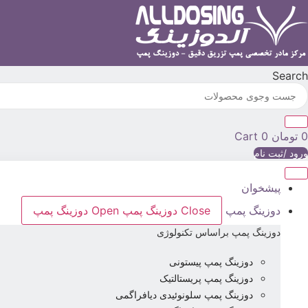
رش
ه
حتوا
Search
0
تومان
0
Cart
ورود /ثبت نام
پیشخوان
دوزینگ پمپ
Close دوزینگ پمپ
Open دوزینگ پمپ
دوزینگ پمپ براساس تکنولوژی
دوزینگ پمپ پیستونی
دوزینگ پمپ پریستالتیک
دوزینگ پمپ سلونوئیدی دیافراگمی