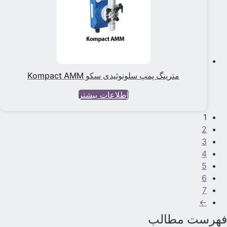
مترینگ پمپ سلونوئیدی سکو Kompact AMM
اطلاعات بیشتر
1
2
3
4
5
6
7
←
هرست مطالب