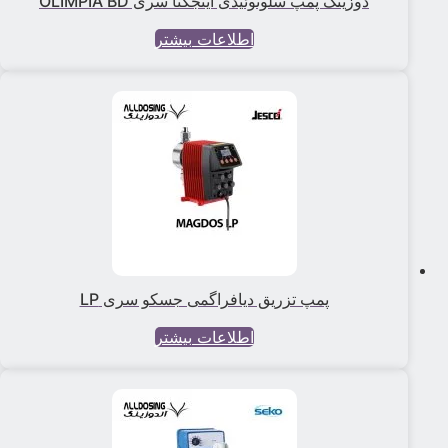
دوزینگ پمپ سلونوئیدی اینجکتا سری OLIMPIA BD
اطلاعات بیشتر
پمپ تزریق دیافراگمی جسکو سری LP
اطلاعات بیشتر