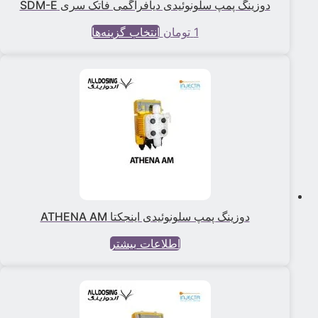
دوزینگ پمپ سلونوئیدی دیافراگمی فاتک سری SDM-E
1
تومان
انتخاب گزینه‌ها
این
محصول
دارای
انواع
مختلفی
می
باشد.
گزینه
ها
ممکن
است
دوزینگ پمپ سلونوئیدی اینجکتا ATHENA AM
در
صفحه
اطلاعات بیشتر
محصول
انتخاب
شوند