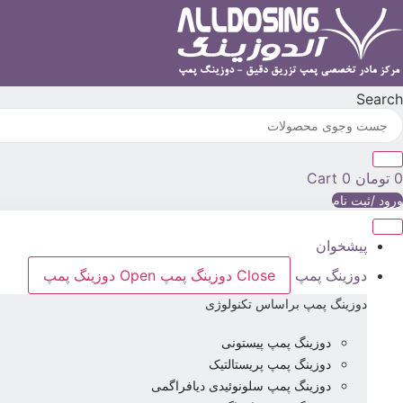
رش
ه
حتوا
Search
0
تومان
0
Cart
ورود /ثبت نام
پیشخوان
دوزینگ پمپ
Close دوزینگ پمپ
Open دوزینگ پمپ
دوزینگ پمپ براساس تکنولوژی
دوزینگ پمپ پیستونی
دوزینگ پمپ پریستالتیک
دوزینگ پمپ سلونوئیدی دیافراگمی