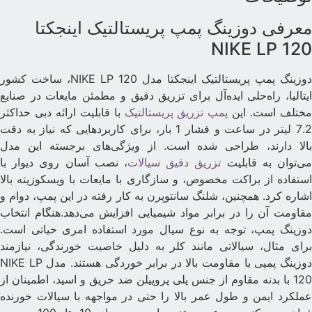
عرفی دوزینگ پمپ پریستالتیک اینجکتا
NIKE LP 12
دوزینگ پمپ پریستالتیک اینجکتا مدل NIKE LP 120، ساخت کشور
یتالیا، راه‌حلی ایده‌آل برای تزریق دقیق و مطمئن مایعات در صنایع
ختلف است. این
پمپ تزریق پریستالتیک
با قابلیت ارائه دبی حداکثر
7.2 لیتر در ساعت و فشار 1 بار، برای کاربردهایی که نیاز به دقت
الا دارند، طراحی شده است. از ویژگی‌های برجسته این مدل
ی‌توان به قابلیت
تزریق دقیق سیالات
، نصب آسان روی دیوار با
ستفاده از براکت مخصوص، و سازگاری با مایعات با ویسکوزیته بالا
شاره کرد. همچنین، شلنگ سانتوپرن به کار رفته در این پمپ، دوام و
قاومت آن را در برابر مواد شیمیایی افزایش می‌دهد.هنگام انتخاب
وزینگ پمپ، توجه به نوع سیال مورد استفاده امری حیاتی است.
رای مثال، سیالاتی مانند کلر به دلیل خاصیت خورندگی، نیازمند
دوزینگ پمپی با مقاومت بالا در برابر خوردگی هستند. مدل NIKE LP
120 با بدنه مقاوم از جنس پلی پروپیلن ضد حریق و اسید، اطمینان از
ملکرد ایمن و طول عمر بالا را حتی در مواجهه با سیالات خورنده