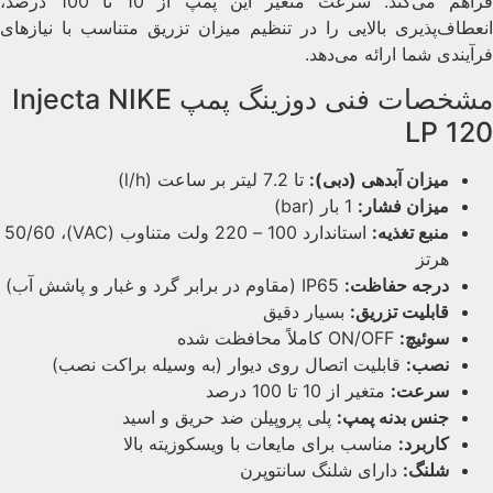
فراهم می‌کند. سرعت متغیر این پمپ از 10 تا 100 درصد،
نعطاف‌پذیری بالایی را در تنظیم میزان تزریق متناسب با نیازهای
رآیندی شما ارائه می‌دهد.
مشخصات فنی دوزینگ پمپ Injecta NIKE
LP 12
میزان آبدهی (دبی):
تا 7.2 لیتر بر ساعت (l/h)
میزان فشار:
1 بار (bar)
منبع تغذیه:
استاندارد 100 – 220 ولت متناوب (VAC)، 50/60
هرتز
درجه حفاظت:
IP65 (مقاوم در برابر گرد و غبار و پاشش آب)
قابلیت تزریق:
بسیار دقیق
سوئیچ:
ON/OFF کاملاً محافظت شده
نصب:
قابلیت اتصال روی دیوار (به وسیله براکت نصب)
سرعت:
متغیر از 10 تا 100 درصد
جنس بدنه پمپ:
پلی پروپیلن ضد حریق و اسید
کاربرد:
مناسب برای مایعات با ویسکوزیته بالا
شلنگ:
دارای شلنگ سانتوپرن