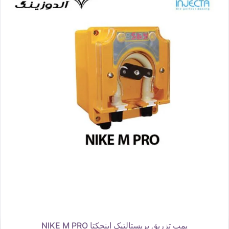
پمپ تزریق پریستالتیک اینجکتا NIKE M PRO