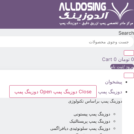
رش
ه
حتوا
Search
0
تومان
0
Cart
ورود /ثبت نام
پیشخوان
دوزینگ پمپ
Close دوزینگ پمپ
Open دوزینگ پمپ
دوزینگ پمپ براساس تکنولوژی
دوزینگ پمپ پیستونی
دوزینگ پمپ پریستالتیک
دوزینگ پمپ سلونوئیدی دیافراگمی