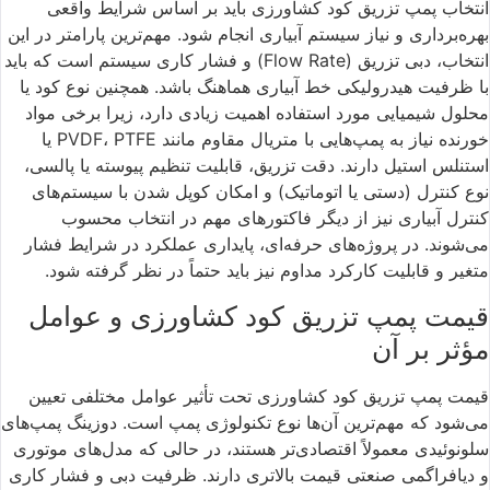
انتخاب پمپ تزریق کود کشاورزی باید بر اساس شرایط واقعی
بهره‌برداری و نیاز سیستم آبیاری انجام شود. مهم‌ترین پارامتر در این
انتخاب، دبی تزریق (Flow Rate) و فشار کاری سیستم است که باید
با ظرفیت هیدرولیکی خط آبیاری هماهنگ باشد. همچنین نوع کود یا
محلول شیمیایی مورد استفاده اهمیت زیادی دارد، زیرا برخی مواد
خورنده نیاز به پمپ‌هایی با متریال مقاوم مانند PVDF، PTFE یا
استنلس استیل دارند. دقت تزریق، قابلیت تنظیم پیوسته یا پالسی،
نوع کنترل (دستی یا اتوماتیک) و امکان کوپل شدن با سیستم‌های
کنترل آبیاری نیز از دیگر فاکتورهای مهم در انتخاب محسوب
می‌شوند. در پروژه‌های حرفه‌ای، پایداری عملکرد در شرایط فشار
متغیر و قابلیت کارکرد مداوم نیز باید حتماً در نظر گرفته شود.
قیمت پمپ تزریق کود کشاورزی و عوامل
مؤثر بر آن
قیمت پمپ تزریق کود کشاورزی تحت تأثیر عوامل مختلفی تعیین
می‌شود که مهم‌ترین آن‌ها نوع تکنولوژی پمپ است. دوزینگ پمپ‌های
سلونوئیدی معمولاً اقتصادی‌تر هستند، در حالی که مدل‌های موتوری
و دیافراگمی صنعتی قیمت بالاتری دارند. ظرفیت دبی و فشار کاری