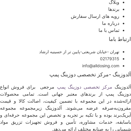
وبلاگ
برندها
رویه های ارسال سفارش
درباره ما
تماس با ما
رتباط باما
تهران -خیابان شریعتی-پایین تر از حسینیه ارشاد
02179315
info@alldosing.com
لدوزینگ -مرکز تخصصی دوزینگ پمپ
لدوزینگ
مرکز تخصصی دوزینگ پمپ
مرجعی برای فروش انواع
وزینگ پمپ از برندهای معتبر جهانی است. تمامی محصولات
رائه‌شده در این مجموعه با تضمین کیفیت، اصالت کالا و قیمت
قرون‌به‌صرفه عرضه می‌شوند. آلدوزینگ زیرمجموعه مجموعه
یریک‌برند بوده و با تکیه بر تجربه و تخصص این مجموعه حرفه‌ای و
اسابقه، خدمات مشاوره، تأمین و فروش تجهیزات تزریق مواد
یمیایی را به صنایع مختلف ارائه می‌دهد.