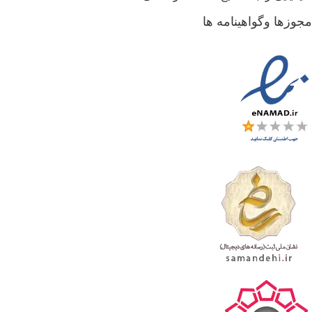
جوزها وگواهینامه ها