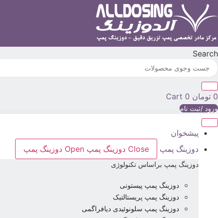
رش
ه
حتوا
Search
0
تومان
0
Cart
ورود /ثبت نام
پیشخوان
دوزینگ پمپ
Close دوزینگ پمپ
Open دوزینگ پمپ
دوزینگ پمپ براساس تکنولوژی
دوزینگ پمپ پیستونی
دوزینگ پمپ پریستالتیک
دوزینگ پمپ سلونوئیدی دیافراگمی