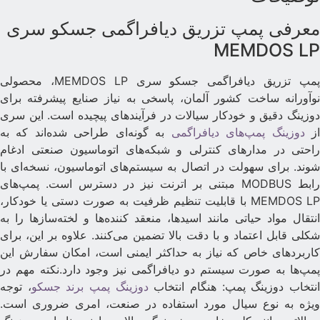
عرفی پمپ تزریق دیافراگمی جسکو سری
MEMDOS L
پمپ تزریق دیافراگمی جسکو سری MEMDOS LP، محصولی
وآورانه ساخت کشور آلمان، پاسخی به نیاز صنایع پیشرفته برای
وزینگ دقیق و خودکار سیالات در فرآیندهای پیچیده است. این سری
ز
دوزینگ پمپ‌های دیافراگمی
به گونه‌ای طراحی شده‌اند که به
احتی در مدارهای کنترلی و شبکه‌های اتوماسیون صنعتی ادغام
وند. برای سهولت در اتصال به سیستم‌های اتوماسیون، نسخه‌ای با
رابط MODBUS مبتنی بر اترنت نیز در دسترس است. پمپ‌های
MEMDOS LP با قابلیت تنظیم ظرفیت به صورت دستی یا خودکار،
نتقال مواد حیاتی مانند اسیدها، منعقد کننده‌ها و لخته‌سازها را به
کلی قابل اعتماد و با دقت بالا تضمین می‌کنند. علاوه بر این، برای
اربردهای خاص که نیاز به حداکثر ایمنی است، امکان سفارش این
مپ‌ها به صورت سیستم دو دیافراگمی نیز وجود دارد.نکته مهم در
نتخاب دوزینگ پمپ: هنگام انتخاب
دوزینگ پمپ برند جسکو
، توجه
یژه به نوع سیال مورد استفاده در صنعت، امری ضروری است.