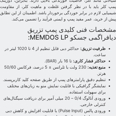
یالاتی مانند کلر، خاصیت خورندگی بالایی دارند. بنابراین، دوزینگ
مپ کلر باید با در نظر گرفتن غلظت و ماهیت کلر، از مقاومت
یمیایی لازم در برابر خوردگی برخوردار باشد. اطمینان از این تطابق
یش از خرید، عمر مفید پمپ و ایمنی فرآیند را تضمین می‌کند.
شخصات فنی کلیدی پمپ تزریق
یافراگمی جسکو MEMDOS LP:
ظرفیت تزریق:
حداکثر دبی قابل تنظیم از 4 تا 1020 لیتر در
ساعت.
حداکثر فشار کاری:
تا 16 بار (BAR).
منبع تغذیه:
230 ولت با تلرانس ± 5 درصد، فرکانس 50/60
هرتز.
تنظیم دقیق پارامترهای پمپ از طریق صفحه کلید کاربرپسند.
نمایشگر گرافیکی با قابلیت نمایش منو به زبان‌های مختلف
برای سهولت استفاده.
ورودی آنالوگ 0/4 – 20 میلی آمپر برای دریافت سیگنال‌های
کنترلی خارجی.
ورودی پالس (Pulse Input) با قابلیت افزایش و کاهش دبی