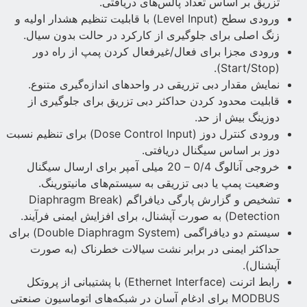
تزریق بر اساس تعداد پالس‌های دریافتی.
ورودی سطح (Level Input) با قابلیت تنظیم هشدار اولیه و
زنگ اصلی برای جلوگیری از کارکرد در حالت بدون سیال.
ورودی مجزا برای فعال/غیرفعال کردن پمپ از راه دور
(Start/Stop).
نمایش مقدار دبی تزریقی در واحدهای اندازه‌گیری متنوع.
قابلیت محدود کردن حداکثر دبی تزریق برای جلوگیری از
دوزینگ بیش از حد.
ورودی کنترل دوز (Dose Control Input) برای تنظیم نسبت
دوز بر اساس سیگنال دریافتی.
خروجی آنالوگ 0/4 – 20 میلی آمپر برای ارسال سیگنال
وضعیت پمپ یا دبی تزریقی به سیستم‌های مانیتورینگ.
تشخیص و گزارش پارگی دیافراگم (Diaphragm Break
Detection) به صورت آپشنال، برای افزایش ایمنی فرآیند.
سیستم دو دیافراگمی (Double Diaphragm System) برای
حداکثر ایمنی در برابر نشت سیالات خطرناک (به صورت
آپشنال).
رابط اترنت (Ethernet Interface) با پشتیبانی از پروتکل
MODBUS برای ادغام آسان در شبکه‌های اتوماسیون صنعتی