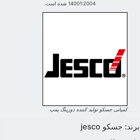
14001:2004 شده است.
کمپانی جسکو تولید کننده دوزینگ پمپ
برند: جسکو jesco