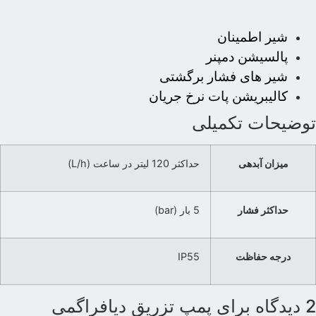
شیر اطمینان
پالسیشن دمپنر
شیر های فشار برگشتی
کالیبریشن پات نرخ جریان
وضیحات تکمیلی
میزان آبدهی
حداکثر 120 لیتر در ساعت (L/h)
حداکثر فشار
5 بار (bar)
درجه حفاظت
IP55
 دیدگاه برای
پمپ تزریق دیافراگمی