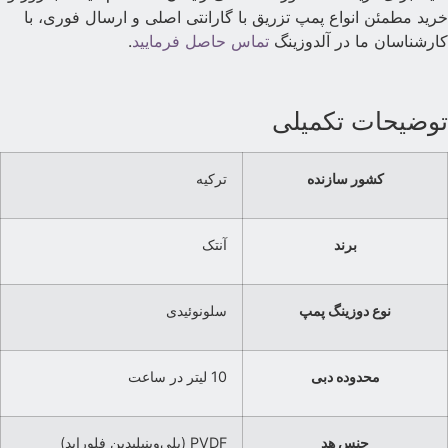
رید مطمئن انواع پمپ تزریق با گارانتی اصلی و ارسال فوری، با
ارشناسان ما در آلدوزینگ
تماس حاصل فرمایید
.
وضیحات تکمیلی
کشور سازنده
ترکیه
برند
آنتک
نوع دوزینگ پمپ
سلونوئیدی
محدوده دبی
10 لیتر در ساعت
جنس هد
PVDF (پلی‌وینیلیدین فلوراید)