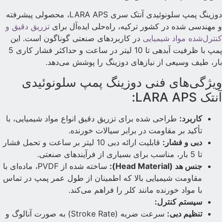
دوزینگ پمپ سلونوئیدی آنتک سری LARA APS، محصولی پیشرفته
 مهندسی شده در کشور ترکیه، راه‌حلی ایده‌آل برای
تزریق دقیق و
نترل‌شده مواد شیمیایی
در کاربردهای صنعتی گوناگون است. این
پمپ با ظرفیت آبدهی تا 10 لیتر در ساعت و حداکثر فشار کاری 5
ار، طیف وسیعی از نیازهای دوزینگ را پوشش می‌دهد.
یژگی‌های فنی دوزینگ پمپ سلونوئیدی
نتک LARA APS:
کاربرد:
طراحی شده برای تزریق دقیق انواع مواد شیمیایی، با
تأکید بر مقاومت در برابر سیالات خورنده.
دبی و فشار:
قابلیت ارائه دبی 10 لیتر بر ساعت و تحمل فشار
تا 5 بار، مناسب برای بسیاری از فرآیندهای صنعتی.
جنس هد (Head Material):
ساخته شده از PVDF، ماده‌ای با
مقاومت شیمیایی بالا که اطمینان از طول عمر پمپ در تماس
با مواد خورنده مانند کلر را فراهم می‌کند.
سیستم کنترل:
تنظیم دبی:
سرعت ضربه (Stroke Rate) به صورت آنالوگ و