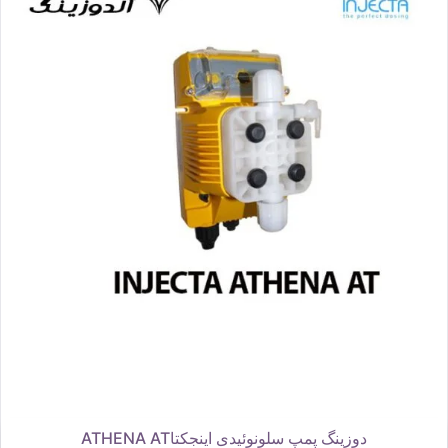
دوزینگ پمپ سلونوئیدی اینجکتاATHENA AT