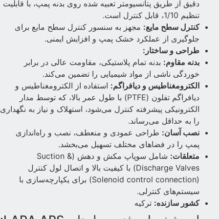
دقیق از طریق پتانسیومتر تعبیه شده روی بدنه پمپ، با قابلیت
تنظیم 1/10، قابل کنترل است.
کنترل سطح مایع:
مجهز به سنسور کنترل سطح مایع برای
جلوگیری از عملکرد خشک پمپ و افزایش ایمنی.
طراحی و ساختار:
بدنه مقاوم:
بدنه تمام پلاستیکی، مقاومت عالی در برابر
خوردگی ناشی از مواد شیمیایی را تضمین می‌کند.
الکترومغناطیس و دیافراگم:
استفاده از الکترومغناطیس و
دیافراگم تفلون (PTFE) با طول عمر بالا، که توسط مدار
الکترونیکی پیشرفته کنترل می‌شود، استهلاک و نیاز به نگهداری
را به حداقل می‌رساند.
نصب آسان:
طراحی عمودی و منعطف، نصب و راه‌اندازی
پمپ را در فضاهای مختلف تسهیل می‌بخشد.
متعلقات:
شامل سوپاپ مکش و دهش (Suction &
Discharge Valves) با کیفیت بالا و اتصال لول کنترل
(Solenoid control connection) برای یکپارچه‌سازی با
سیستم‌های کنترلی.
کشور سازنده:
ترکیه