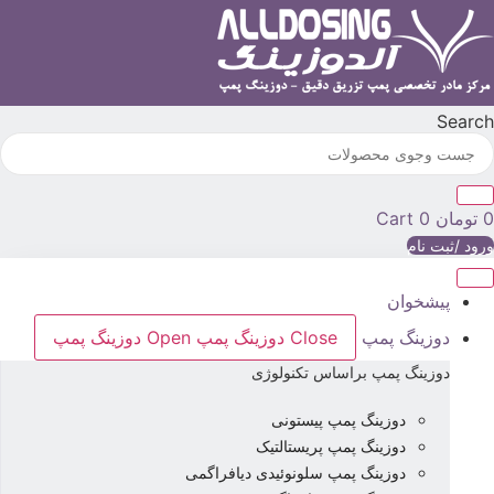
رش
ه
حتوا
Searc
تومان
0
Cart
رود /ثبت نام
پیشخوان
دوزینگ پمپ
Close دوزینگ پمپ
Open دوزینگ پمپ
دوزینگ پمپ براساس تکنولوژی
دوزینگ پمپ پیستونی
دوزینگ پمپ پریستالتیک
دوزینگ پمپ سلونوئیدی دیافراگمی