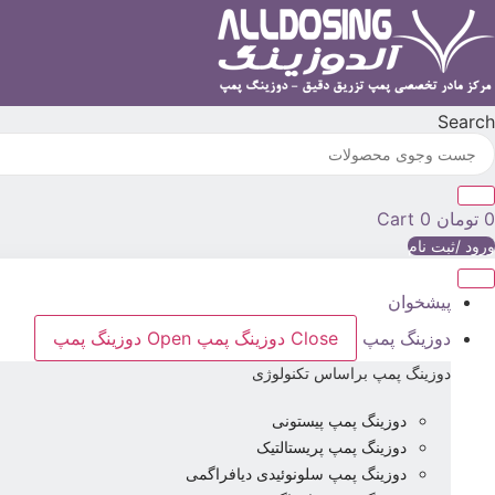
رش
ه
حتوا
Search
0
تومان
0
Cart
ورود /ثبت نام
پیشخوان
دوزینگ پمپ
Close دوزینگ پمپ
Open دوزینگ پمپ
دوزینگ پمپ براساس تکنولوژی
دوزینگ پمپ پیستونی
دوزینگ پمپ پریستالتیک
دوزینگ پمپ سلونوئیدی دیافراگمی