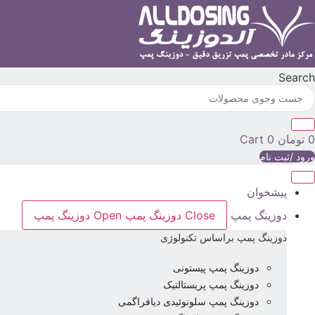
رش
ه
حتوا
Search
0
تومان
0
Cart
ورود /ثبت نام
پیشخوان
دوزینگ پمپ
Close دوزینگ پمپ
Open دوزینگ پمپ
دوزینگ پمپ براساس تکنولوژی
دوزینگ پمپ پیستونی
دوزینگ پمپ پریستالتیک
دوزینگ پمپ سلونوئیدی دیافراگمی