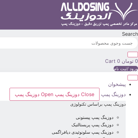
رش
ه
حتوا
Search
0
تومان
0
Cart
ورود /ثبت نام
پیشخوان
دوزینگ پمپ
Close دوزینگ پمپ
Open دوزینگ پمپ
دوزینگ پمپ براساس تکنولوژی
دوزینگ پمپ پیستونی
دوزینگ پمپ پریستالتیک
دوزینگ پمپ سلونوئیدی دیافراگمی