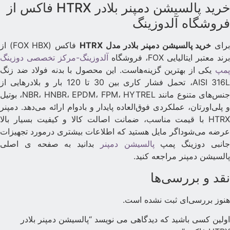
خرید پالسیشن دمپنر بلادر HTRX فاکس از
روشگاه آلدوزینگ
رای
خرید پالسیشن دمپنر بلادر مدل HTRX
فاکس (FOX HBX) از
رند معتبر ایتالیایی FOX، فروشگاه
آلدوزینگ-مرکز تخصصی دوزینگ
مپ
یکی از بهترین گزینه‌هاست. این محصول با بدنه فولاد ضد زنگ
AISI 316L، تحمل فشار کاری بین 30 تا 120 بار و بلادرهایی از
جنس‌های متنوع مانند NBR، HNBR، EPDM، FPM، HYTREL، بوتیل
 پلی‌اورتان، عملکردی فوق‌العاده پایدار و بادوام ارائه می‌دهد. دمپنر
HTRX با قیمت مناسب، ضمانت اصالت کالا و کیفیت بسیار بالا
رضه می‌شوداگر مایل هستید که اطلاعات بیشتری درمورد تجهیزات
انبی دوزینگ پمپ
پالسیشن دمپنر
بدانید به صفحه ی اصلی
السیشن دمپنر مراجعه کنید.
قد و بررسی‌ها
نوز بررسی‌ای ثبت نشده است.
ولین کسی باشید که دیدگاهی می نویسد “پالسیشن دمپنر بلادر