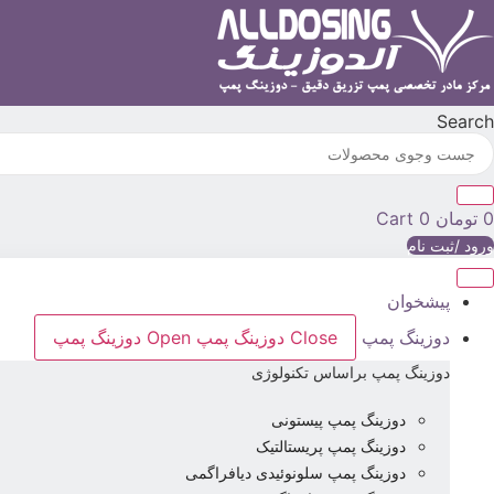
رش
ه
حتوا
Search
0
تومان
0
Cart
ورود /ثبت نام
پیشخوان
دوزینگ پمپ
Close دوزینگ پمپ
Open دوزینگ پمپ
دوزینگ پمپ براساس تکنولوژی
دوزینگ پمپ پیستونی
دوزینگ پمپ پریستالتیک
دوزینگ پمپ سلونوئیدی دیافراگمی