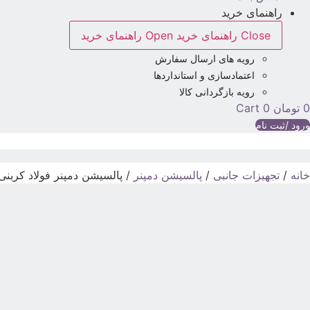
راهنمای خرید
Close راهنمای خرید
Open راهنمای خرید
رویه های ارسال سفارش
اعتمادسازی و استانداردها
رویه بازگردانی کالا
0
تومان
0
Cart
ورود /ثبت نام
خانه
/
تجهیزات جانبی
/
پالسیشن دمپنر
/ پالسیشن دمپنر فولاد کربنی HTR فاک