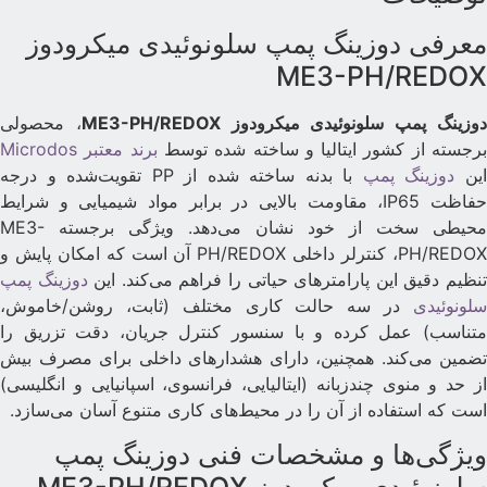
عرفی دوزینگ پمپ سلونوئیدی میکرودوز
ME3-PH/REDO
وزینگ پمپ سلونوئیدی میکرودوز ME3-PH/REDOX
، محصولی
رجسته از کشور ایتالیا و ساخته شده توسط
برند معتبر Microdos
ین
دوزینگ پمپ
با بدنه ساخته شده از PP تقویت‌شده و درجه
حفاظت IP65، مقاومت بالایی در برابر مواد شیمیایی و شرایط
محیطی سخت از خود نشان می‌دهد. ویژگی برجسته ME3-
PH/REDOX، کنترلر داخلی PH/REDOX آن است که امکان پایش و
نظیم دقیق این پارامترهای حیاتی را فراهم می‌کند. این
دوزینگ پمپ
لونوئیدی
در سه حالت کاری مختلف (ثابت، روشن/خاموش،
تناسب) عمل کرده و با سنسور کنترل جریان، دقت تزریق را
ضمین می‌کند. همچنین، دارای هشدارهای داخلی برای مصرف بیش
ز حد و منوی چندزبانه (ایتالیایی، فرانسوی، اسپانیایی و انگلیسی)
ست که استفاده از آن را در محیط‌های کاری متنوع آسان می‌سازد.
یژگی‌ها و مشخصات فنی دوزینگ پمپ