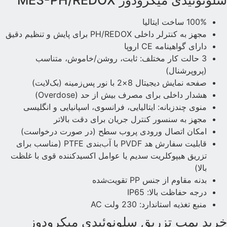
لونوئیدی میکرودوز ME3-PH/REDOX
100% ساخت ایتالیا
مجهز به کنترلر داخلی PH/REDOX برای پایش و تنظیم دقیق
دارای گواهینامه CE اروپا
3 حالت کار مختلف: ثابت، روشن/خاموش، متناسب
(پروپرشنال)
صفحه نمایش دیجیتال 8×2 با نور پس‌زمینه (بک‌لایت)
هشدار داخلی برای مصرف بیش از حد (Overdose)
منوی چندزبانه: ایتالیایی، فرانسوی، اسپانیایی و انگلیسی
مجهز به سنسور کنترل جریان برای دقت بالاتر
امکان اتصال ورودی پروب سطح (در صورت درخواست)
قابلیت سفارش هد PVDF با آب‌بندی PTFE (مناسب برای
تزریق هیپوکلریت سدیم یا عوامل اکسیدکننده قوی با غلظت
بالا)
بدنه مقاوم از جنس PP تقویت‌شده
درجه حفاظت بالا: IP65
منبع تغذیه استاندارد: 230 ولت AC
رید پمپ تزریق سلونوئیدی میکرودوز