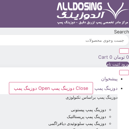
رش
ه
حتوا
Search
0
تومان
0
Cart
ورود /ثبت نام
پیشخوان
دوزینگ پمپ
Close دوزینگ پمپ
Open دوزینگ پمپ
دوزینگ پمپ براساس تکنولوژی
دوزینگ پمپ پیستونی
دوزینگ پمپ پریستالتیک
دوزینگ پمپ سلونوئیدی دیافراگمی