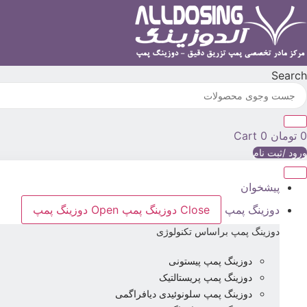
رش
ه
حتوا
Search
0
تومان
0
Cart
ورود /ثبت نام
پیشخوان
دوزینگ پمپ
Close دوزینگ پمپ
Open دوزینگ پمپ
دوزینگ پمپ براساس تکنولوژی
دوزینگ پمپ پیستونی
دوزینگ پمپ پریستالتیک
دوزینگ پمپ سلونوئیدی دیافراگمی