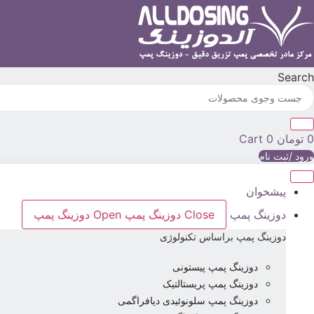
رش
ه
حتوا
Search
0
تومان
0
Cart
ورود /ثبت نام
پیشخوان
دوزینگ پمپ
Close دوزینگ پمپ
Open دوزینگ پمپ
دوزینگ پمپ براساس تکنولوژی
دوزینگ پمپ پیستونی
دوزینگ پمپ پریستالتیک
دوزینگ پمپ سلونوئیدی دیافراگمی