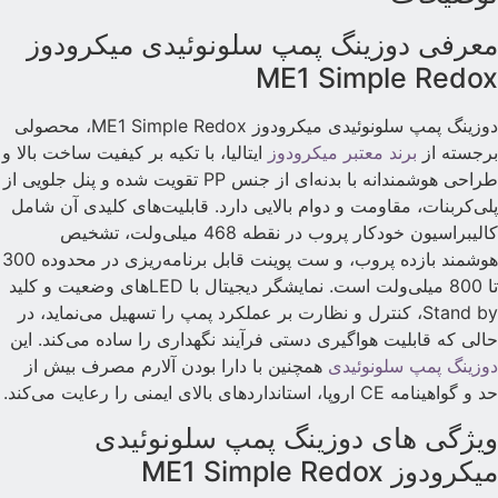
عرفی دوزینگ پمپ سلونوئیدی میکرودوز
ME1 Simple Redo
دوزینگ پمپ سلونوئیدی میکرودوز ME1 Simple Redox، محصولی
رجسته از
برند معتبر میکرودوز
ایتالیا، با تکیه بر کیفیت ساخت بالا و
طراحی هوشمندانه با بدنه‌ای از جنس PP تقویت شده و پنل جلویی از
لی‌کربنات، مقاومت و دوام بالایی دارد. قابلیت‌های کلیدی آن شامل
کالیبراسیون خودکار پروب در نقطه 468 میلی‌ولت، تشخیص
هوشمند بازده پروب، و ست پوینت قابل برنامه‌ریزی در محدوده 300
تا 800 میلی‌ولت است. نمایشگر دیجیتال با LEDهای وضعیت و کلید
Stand by، کنترل و نظارت بر عملکرد پمپ را تسهیل می‌نماید، در
الی که قابلیت هواگیری دستی فرآیند نگهداری را ساده می‌کند. این
وزینگ پمپ سلونوئیدی
همچنین با دارا بودن آلارم مصرف بیش از
د و گواهینامه CE اروپا، استانداردهای بالای ایمنی را رعایت می‌کند.
یژگی های دوزینگ پمپ سلونوئیدی
یکرودوز ME1 Simple Redox