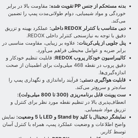
بدنه مستحکم از جنس PP تقویت شده:
مقاومت بالا در برابر
خوردگی و مواد شیمیایی، دوام طولانی‌مدت پمپ را تضمین
می‌کند.
دبی متناسب با کنترلر REDOX داخلی:
عملکرد بهینه و تزریق
دقیق با توجه به نیازسنجی کنترلر داخلی REDOX.
پنل جلویی از پلی‌کربنات:
علاوه بر زیبایی، مقاومت مناسبی در
برابر ضربه و عوامل محیطی فراهم می‌آورد.
کالیبراسیون خودکار پروب REDOX:
قابلیت تنظیم خودکار و
دقیق پروب در نقطه 468 میلی‌ولت برای اطمینان از صحت
اندازه‌گیری‌ها.
قابلیت هواگیری دستی:
فرآیند راه‌اندازی و نگهداری پمپ را
ساده‌تر و سریع‌تر می‌کند.
ست پوینت قابل برنامه‌ریزی (300 تا 800 میلی‌ولت):
انعطاف‌پذیری بالا در تنظیم نقطه مورد نظر برای کنترل و
تزریق مواد شیمیایی.
نمایشگر دیجیتال با کلید Stand by و LED با 5 وضعیت:
نمایش
واضح اطلاعات و وضعیت عملکرد پمپ، همراه با کنترل آسان
توسط کاربر.