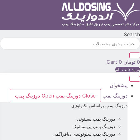
رش
ه
حتوا
Searc
تومان
0
Cart
رود /ثبت نام
پیشخوان
دوزینگ پمپ
Close دوزینگ پمپ
Open دوزینگ پمپ
دوزینگ پمپ براساس تکنولوژی
دوزینگ پمپ پیستونی
دوزینگ پمپ پریستالتیک
دوزینگ پمپ سلونوئیدی دیافراگمی