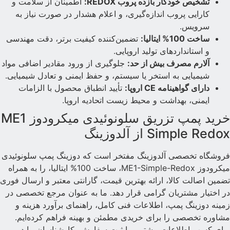
تشخیص خودکار بازده پروب REDOX:
اطمینان از سلامت و
کارایی پروب اندازه‌گیری، و اعلام هشدار در صورت نیاز به
سرویس.
ساخت 100% ایتالیا:
تضمین‌کننده کیفیت برتر، دقت مهندسی
و استانداردهای تولید اروپایی.
آلارم مصرف بیش از حد:
جلوگیری از ورود مقادیر اضافی مواد
شیمیایی به استخر یا سیستم، و حفظ ایمنی و تعادل شیمیایی.
دارای گواهینامه CE اروپا:
تأیید انطباق محصول با الزامات
ایمنی، بهداشت و محیط زیست اتحادیه اروپا.
خرید پمپ تزریق سلونوئیدی میکرودوز ME1
Simple Redo از آلدوزینگ
روشگاه تخصصی آلدوزینگ مفتخر است که دوزینگ پمپ سلونوئیدی
میکرودوز ME1-Simple-Redox، ساخت 100% ایتالیا، را به همراه
ضمین اصالت کالا، ارائه بهترین قیمت، گارانتی معتبر و ارسال فوری
ر اختیار مشتریان گرامی قرار دهد. ما به عنوان مرجع تخصصی در
مینه دوزینگ پمپ، اطلاعات فنی کامل، راهنمای برآورد هزینه و
شاوره تخصصی را برای خریدی مطمئن و بهینه فراهم کرده‌ایم.
رای کسب اطلاعات بیشتر و یا ثبت سفارش، کارشناسان ما در