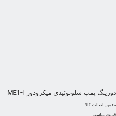
وزینگ پمپ سلونوئیدی میکرودوز ME1-I
ضمین اصالت کالا
یمت مناسب