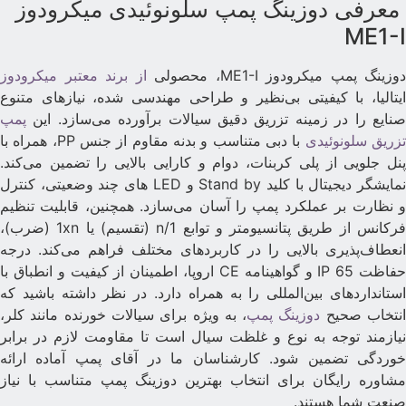
عرفی دوزینگ پمپ سلونوئیدی میکرودوز
ME1-
وزینگ پمپ میکرودوز ME1-I، محصولی
از برند معتبر میکرودوز
یتالیا، با کیفیتی بی‌نظیر و طراحی مهندسی شده، نیازهای متنوع
نایع را در زمینه تزریق دقیق سیالات برآورده می‌سازد. این
پمپ
زریق سلونوئیدی
با دبی متناسب و بدنه مقاوم از جنس PP، همراه با
نل جلویی از پلی کربنات، دوام و کارایی بالایی را تضمین می‌کند.
نمایشگر دیجیتال با کلید Stand by و LED های چند وضعیتی، کنترل
 نظارت بر عملکرد پمپ را آسان می‌سازد. همچنین، قابلیت تنظیم
فرکانس از طریق پتانسیومتر و توابع 1/n (تقسیم) یا 1xn (ضرب)،
نعطاف‌پذیری بالایی را در کاربردهای مختلف فراهم می‌کند. درجه
حفاظت IP 65 و گواهینامه CE اروپا، اطمینان از کیفیت و انطباق با
ستانداردهای بین‌المللی را به همراه دارد. در نظر داشته باشید که
نتخاب صحیح
دوزینگ پمپ
، به ویژه برای سیالات خورنده مانند کلر،
یازمند توجه به نوع و غلظت سیال است تا مقاومت لازم در برابر
وردگی تضمین شود. کارشناسان ما در آقای پمپ آماده ارائه
شاوره رایگان برای انتخاب بهترین دوزینگ پمپ متناسب با نیاز
نعت شما هستند.