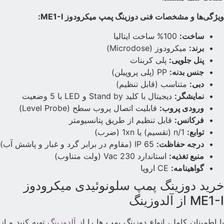
یژگی‌ها و مشخصات فنی دوزینگ پمپ میکرودوز ME1-I:
ساخت:
100% ساخت ایتالیا
برند:
میکرودوز (Microdose)
پنل جلویی:
پلی کربنات
جنس بدنه:
PP (پلی پروپیلن)
دبی:
متناسب (قابل تنظیم)
نمایشگر:
دیجیتال با کلید Stand by و LED با 5 وضعیت
ورودی پروب:
قابلیت اتصال پروب سطح (Level Probe)
فرکانس:
قابل تنظیم از طریق پتانسیومتر
توابع:
1/n (تقسیم) یا 1xn (ضرب)
درجه حفاظت:
IP 65 (مقاوم در برابر گرد و غبار و پاشش آب)
منبع تغذیه:
استاندارد 230 Vac (ولت متناوب)
گواهینامه:
CE اروپا
رید دوزینگ پمپ سلونوئیدی میکرودوز
ME1- از آلدوزینگ
ا اطمینان کامل، انواع دوزینگ پمپ ها را از
آلدوزینگ
تهیه کنید و از