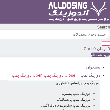
رش
ه
حتوا
Search
0
تومان
0
Cart
ورود /ثبت نام
پیشخوان
دوزینگ پمپ
Close دوزینگ پمپ
Open دوزینگ پمپ
دوزینگ پمپ براساس تکنولوژی
دوزینگ پمپ پیستونی
دوزینگ پمپ پریستالتیک
دوزینگ پمپ سلونوئیدی دیافراگمی