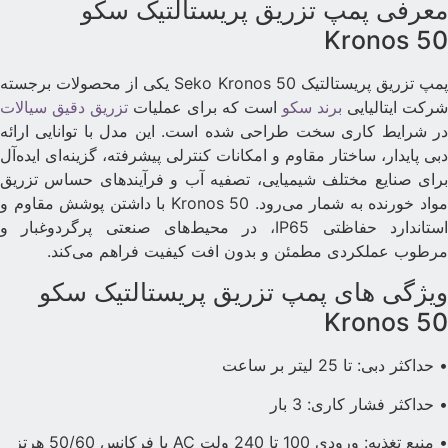
عرفی پمپ تزریق پریستالتیک سکو
Kronos 5
پمپ تزریق پریستالتیک Seko Kronos 50 یکی از محصولات برجسته
رکت ایتالیایی
برند سکو
است که برای عملیات
تزریق دقیق سیالات
ر شرایط کاری سخت طراحی شده است. این مدل با توانایی ارائه
بی پایدار، ساختار مقاوم و امکانات کنترلی پیشرفته، گزینه‌ای ایده‌آل
رای صنایع مختلف شیمیایی، تصفیه آب و فرآیندهای حساس تزریق
مواد خورنده به شمار می‌رود. Kronos 50 با داشتن پوشش مقاوم و
استاندارد حفاظتی IP65، در محیط‌های صنعتی پرگردوغبار و
رطوب عملکردی مطمئن و بدون افت کیفیت فراهم می‌کند.
یژگی های پمپ تزریق پریستالتیک سکو
Kronos 5
 حداکثر دبی: تا 25 لیتر بر ساعت
 حداکثر فشار کاری: 3 بار
 منبع تغذیه: ورودی 100 تا 240 ولت AC با فرکانس 50/60 هرتز