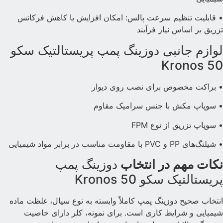
 قابلیت تنظیم سرعت پالس: امکان افزایش یا کاهش فرکانس
زریق بر اساس نیاز فرآیند
وازم جانبی دوزینگ پمپ پریستالتیک سکو
Kronos 5
 براکت مخصوص برای نصب روی دیوار
 سوپاپ مکش با جنس سرامیک مقاوم
 سوپاپ تزریق از نوع FPM
 شیلنگ‌های PP و PVC با مقاومت مناسب در برابر مواد شیمیایی
کات مهم در انتخاب
دوزینگ پمپ
ریستالتیک سکو Kronos 50
نتخاب صحیح دوزینگ پمپ کاملاً وابسته به نوع سیال، غلظت ماده
یمیایی و شرایط کاری است. برای نمونه، کلر دارای خاصیت