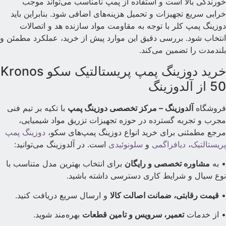
ورندگی بالا است و استفاده از پمپ نامناسب می‌تواند موجب
رابی سریع تجهیزات و تحمیل هزینه‌های اضافی شود. بنابراین باید
وزینگ پمپ کلر با توجه به مقاومت مواد سازنده هد و اتصالات
نتخاب شود. بررسی دقیق این موارد پیش از خرید، عملکرد مطمئن و
لندمدت را تضمین می‌کند.
خرید دوزینگ پمپ پریستالتیک سکو Kronos
5 از آلدوزینگ
روشگاه
آلدوزینگ – مرکز تخصصی دوزینگ پمپ
با تکیه بر تیم فنی
جرب و تجربه گسترده در حوزه تجهیزات تزریق مواد شیمیایی،
رجع مطمئنی برای خرید انواع دوزینگ پمپ‌های سکو،
دوزینگ پمپ
ریستالتیک
،
دیافراگمی
و
سلونوئیدی
است. در آلدوزینگ می‌توانید:
 به
مشاوره تخصصی و رایگان
برای انتخاب بهترین مدل متناسب با
وع سیال و شرایط کاری دسترسی داشته باشید.
قیمت رقابتی، ضمانت اصالت کالا
و ارسال سریع دریافت کنید.
 از خدمات
تعمیر، سرویس و تامین قطعات
بهره‌مند شوید.