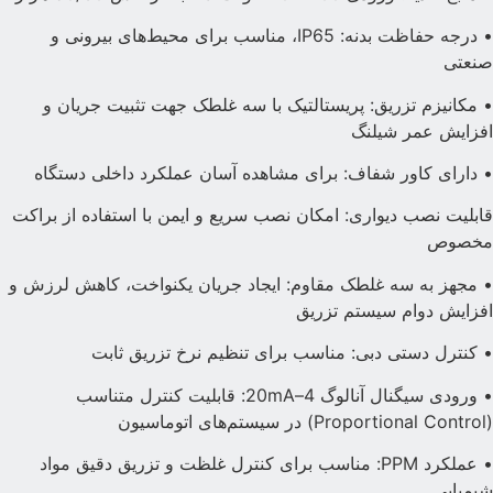
• درجه حفاظت بدنه: IP65، مناسب برای محیط‌های بیرونی و
نعتی
 مکانیزم تزریق: پریستالتیک با سه غلطک جهت تثبیت جریان و
فزایش عمر شیلنگ
 دارای کاور شفاف: برای مشاهده آسان عملکرد داخلی دستگاه
ابلیت نصب دیواری: امکان نصب سریع و ایمن با استفاده از براکت
خصوص
 مجهز به سه غلطک مقاوم: ایجاد جریان یکنواخت، کاهش لرزش و
فزایش دوام سیستم تزریق
 کنترل دستی دبی: مناسب برای تنظیم نرخ تزریق ثابت
• ورودی سیگنال آنالوگ 4–20mA: قابلیت کنترل متناسب
Proportional ) در سیستم‌های اتوماسیون
• عملکرد PPM: مناسب برای کنترل غلظت و تزریق دقیق مواد
یمیایی