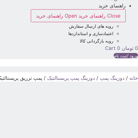
راهنمای خرید
Close راهنمای خرید
Open راهنمای خرید
رویه های ارسال سفارش
اعتمادسازی و استانداردها
رویه بازگردانی کالا
0
تومان
0
Cart
ورود /ثبت نام
خانه
/
دوزینگ پمپ
/
دوزینگ پمپ پریستالتیک
/ پمپ تزریق پریستالتیک میکرودو