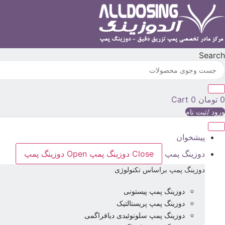
رش
ه
حتوا
Search
0
تومان
0
Cart
ورود /ثبت نام
پیشخوان
دوزینگ پمپ
Close دوزینگ پمپ
Open دوزینگ پمپ
دوزینگ پمپ براساس تکنولوژی
دوزینگ پمپ پیستونی
دوزینگ پمپ پریستالتیک
دوزینگ پمپ سلونوئیدی دیافراگمی