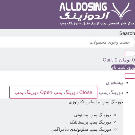
رش
ه
حتوا
Search
0
تومان
0
Cart
ورود /ثبت نام
پیشخوان
دوزینگ پمپ
Close دوزینگ پمپ
Open دوزینگ پمپ
دوزینگ پمپ براساس تکنولوژی
دوزینگ پمپ پیستونی
دوزینگ پمپ پریستالتیک
دوزینگ پمپ سلونوئیدی دیافراگمی