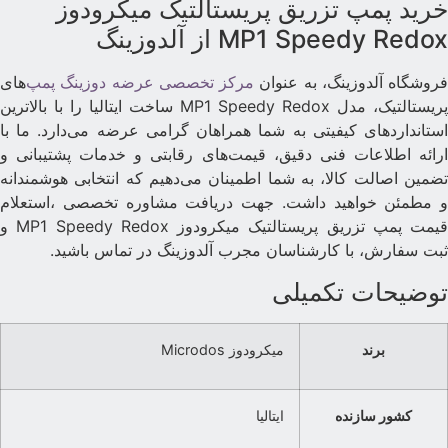
رید پمپ تزریق پریستالتیک میکرودوز
MP1 Speedy Redo از آلدوزینگ
روشگاه آلدوزینگ، به عنوان
مرکز تخصصی عرضه دوزینگ پمپ‌
های
پریستالتیک، مدل MP1 Speedy Redox ساخت ایتالیا را با بالاترین
ستانداردهای کیفیتی به شما همراهان گرامی عرضه می‌دارد. ما با
رائه اطلاعات فنی دقیق، قیمت‌های رقابتی و خدمات پشتیبانی و
ضمین اصالت کالا، به شما اطمینان می‌دهیم که انتخابی هوشمندانه
 مطمئن خواهید داشت. جهت دریافت مشاوره تخصصی ،استعلام
قیمت پمپ تزریق پریستالتیک میکرودوز MP1 Speedy Redox و
بت سفارش، با کارشناسان مجرب آلدوزینگ در تماس باشید.
وضیحات تکمیلی
برند
میکرودوز Microdos
کشور سازنده
ایتالیا