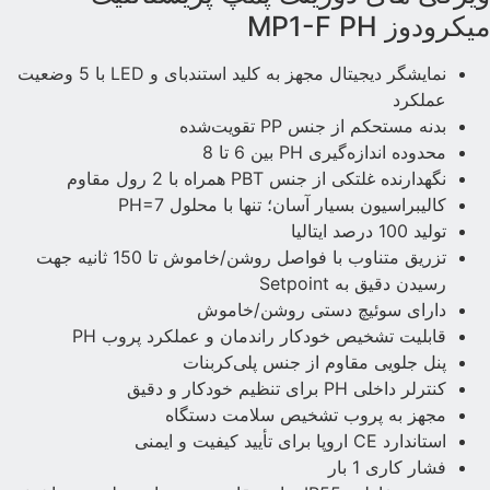
یکرودوز MP1-F PH
نمایشگر دیجیتال مجهز به کلید استندبای و LED با 5 وضعیت
عملکرد
بدنه مستحکم از جنس PP تقویت‌شده
محدوده اندازه‌گیری PH بین 6 تا 8
نگهدارنده غلتکی از جنس PBT همراه با 2 رول مقاوم
کالیبراسیون بسیار آسان؛ تنها با محلول PH=7
تولید 100 درصد ایتالیا
تزریق متناوب با فواصل روشن/خاموش تا 150 ثانیه جهت
رسیدن دقیق به Setpoint
دارای سوئیچ دستی روشن/خاموش
قابلیت تشخیص خودکار راندمان و عملکرد پروب PH
پنل جلویی مقاوم از جنس پلی‌کربنات
کنترلر داخلی PH برای تنظیم خودکار و دقیق
مجهز به پروب تشخیص سلامت دستگاه
استاندارد CE اروپا برای تأیید کیفیت و ایمنی
فشار کاری 1 بار