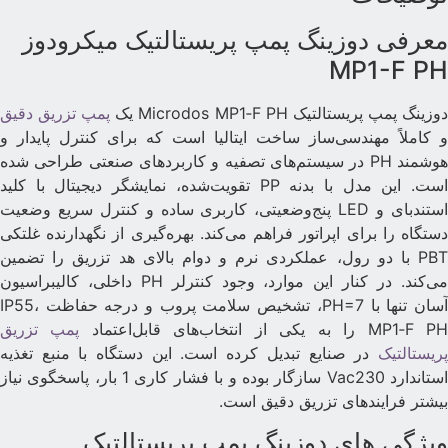
عرفی دوزینگ پمپ پریستالتیک میکرودوز
MP1-F P
وزینگ پمپ پریستالتیک Microdos MP1‑F PH یک
پمپ تزریق دقیق
 کاملاً مهندسی‌ساز ساخت ایتالیا است که برای کنترل پایدار و
هوشمند PH در سیستم‌های تصفیه و کاربردهای صنعتی طراحی شده
است. این مدل با بدنه PP تقویت‌شده، نمایشگر دیجیتال با کلید
استندبای و LED پنج‌وضعیتی، کاربری ساده و کنترل سریع وضعیت
ستگاه را برای اپراتور فراهم می‌کند. بهره‌گیری از نگهدارنده غلتکی
PBT با دو رول، عملکردی نرم و دوام بالای هد تزریق را تضمین
می‌کند. در کنار این موارد، وجود کنترلر PH داخلی، کالیبراسیون
آسان تنها با PH=7، تشخیص سلامت پروب و درجه حفاظت IP55،
MP1‑F P را به یکی از انتخاب‌های قابل‌اعتماد
پمپ تزریق
ریستالتیک
در صنایع تبدیل کرده است. این دستگاه با منبع تغذیه
استاندارد Vac230 سازگار بوده و با فشار کاری 1 بار، پاسخگوی نیاز
یشتر فرایندهای تزریق دقیق است.
یژگی های دوزینگ پمپ پریستالتیک