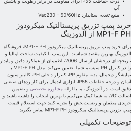
درجه حفاظت IP55 برای مقاومت در برابر رطوبت و پاشش
آب
منبع تغذیه استاندارد Vac230 – 50/60Hz
رید پمپ تزریق پریستالتیک میکرودوز
MP1-F P از آلدوزینگ
برای خرید پمپ تزریق پریستالتیک میکرودوز MP1-F PH، فروشگاه
لدوزینگ بهترین مقصد شماست. این پمپ با کیفیت ساخت ایتالیا و
تاریخچه‌ای درخشان از سال 2006، اطمینان از عملکرد دقیق و پایدار
را در کنترل PH سیستم شما تضمین می‌کند. مدل MP1-F PH با
نمایشگر دیجیتال، بدنه مقاوم PP، کنترلر داخلی PH، کالیبراسیون
آسان و درجه حفاظت IP55، ابزاری ایده‌آل برای کاربردهای صنعتی
قیق است. در آلدوزینگ، ما با ارائه
مشاوره تخصصی
و تضمین
صالت کالا، به شما کمک می‌کنیم تا بهترین انتخاب را داشته باشید و
ریدی مطمئن و رضایت‌بخش را تجربه کنید.جهت استعلام قیمت
مپ تزریق پریستالتیک میکرودوز MP1-F PH تماس بگیرید.
وضیحات تکمیلی