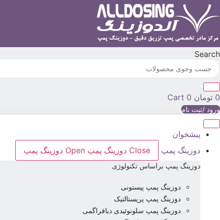
رش
ه
حتوا
Search
0
تومان
0
Cart
ورود /ثبت نام
پیشخوان
دوزینگ پمپ
Close دوزینگ پمپ
Open دوزینگ پمپ
دوزینگ پمپ براساس تکنولوژی
دوزینگ پمپ پیستونی
دوزینگ پمپ پریستالتیک
دوزینگ پمپ سلونوئیدی دیافراگمی