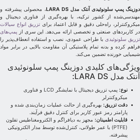
وزینگ پمپ سلونوئیدی آنتک مدل LARA DS
، محصولی پیشرفته و
هندسی‌شده از کشور ترکیه، با بهره‌گیری از فناوری دیجیتال و
یکروکنترلر، راه‌حلی دقیق و قابل اعتماد برای
تزریق انواع سیالات
ر کاربردهای صنعتی و تخصصی ارائه می‌دهد. این سری از
پمپ‌های
زریق سلونوئیدی
با طراحی عمودی، نصب و استفاده انعطاف‌پذیر را
راهم کرده و بدنه تمام پلاستیکی آن مقاومت بالایی در برابر مواد
یمیایی خورنده تضمین می‌کند.
یژگی‌های کلیدی دوزینگ پمپ سلونوئیدی
نتک مدل LARA DS:
نوع:
پمپ تزریق دیجیتال با نمایشگر LCD و فناوری
میکروکنترلر
دقت تزریق:
بهره‌گیری از حالت عملیات زمان‌بندی شده و
پارامتر رمز عبور کاربر برای کنترل دقیق فرآیند.
قابلیت اطمینان:
مجهز به دیافراگم و الکترومغناطیس تفلون
(PTFE) با عمر طولانی، کنترل‌شده توسط مدار الکترونیکی
پیشرفته.