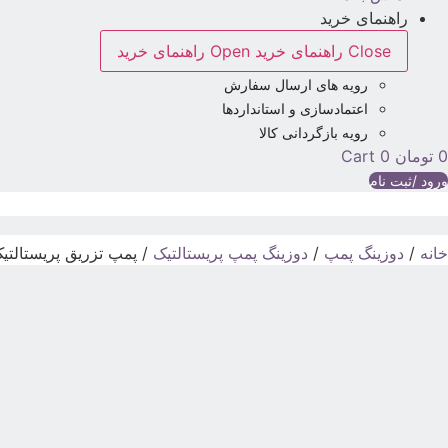
راهنمای خرید
Close راهنمای خرید
Open راهنمای خرید
رویه های ارسال سفارش
اعتمادسازی و استانداردها
رویه بازگردانی کالا
0
تومان
0
Cart
ورود /ثبت نام
خانه
/
دوزینگ پمپ
/
دوزینگ پمپ پریستالتیک
/ پمپ تزریق پریستالتیک آنتک PER 200