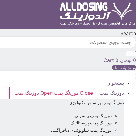
رش
ه
حتوا
Search
0
تومان
0
Cart
ورود /ثبت نام
پیشخوان
دوزینگ پمپ
Close دوزینگ پمپ
Open دوزینگ پمپ
دوزینگ پمپ براساس تکنولوژی
دوزینگ پمپ پیستونی
دوزینگ پمپ پریستالتیک
دوزینگ پمپ سلونوئیدی دیافراگمی