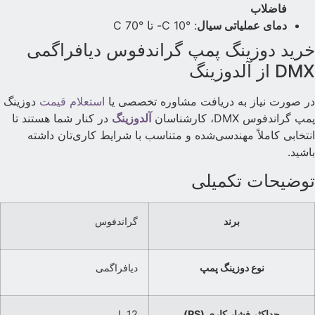
فاضلاب
دمای عملیاتی سیال
: °C 10- تا °C 70
رید دوزینگ پمپ گراندفوس دیافراگمی
DM از آلدوزینگ
ر صورت نیاز به دریافت مشاوره تخصصی یا
استعلام قیمت
دوزینگ
مپ گراندفوس DMX، کارشناسان
آلدوزینگ
در کنار شما هستند تا
نتخابی کاملاً مهندسی‌شده و متناسب با شرایط کاری‌تان داشته
اشید.
وضیحات تکمیلی
برند
گراندفوس
نوع دوزینگ پمپ
دیافراگمی
حداکثر فشار کاری (PS)
12 بار