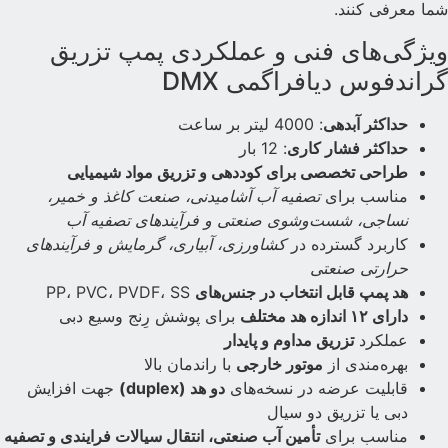
ما معرفی کنند.
یژگی‌های فنی و عملکردی پمپ تزریق
راندفوس دیافراگمی DMX
حداکثر آبدهی
: 4000 لیتر بر ساعت
حداکثر فشار کاری
: 12 بار
طراحی تخصصی برای کوددهی و تزریق مواد شیمیایی
مناسب برای
تصفیه آب آشامیدنی، صنعت کاغذ و خمیر،
نساجی، شست‌وشوی صنعتی و فرآیندهای تصفیه آب
کاربرد گسترده در
کشاورزی، آبیاری، گرمایش و فرآیندهای
حرارتی صنعتی
هد پمپ قابل انتخاب در جنس‌های
PP، PVC، PVDF، SS
دارای ۱۲ اندازه هد مختلف
برای پوشش رِنج وسیع دبی
عملکرد
تزریق مداوم و پایدار
بهره‌مندی از
موتور خارجی
با راندمان بالا
قابلیت عرضه در نسخه‌های
دو هد (duplex)
جهت افزایش
دبی یا تزریق دو سیال
مناسب برای
تأمین آب صنعتی، انتقال سیالات فرایندی و تصفیه