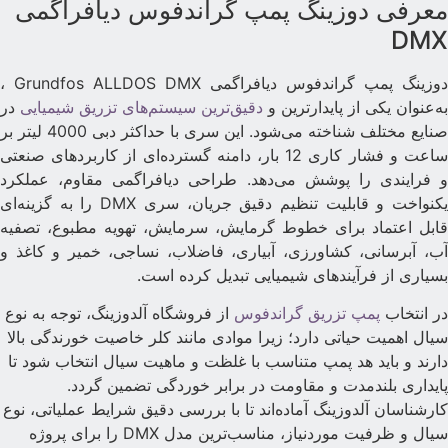
عرفی دوزینگ پمپ گراندفوس دیافراگمی
DM
دوزینگ پمپ گراندفوس دیافراگمی Grundfos ALLDOS DMX ،
ه‌عنوان یکی از پایدارترین و
دقیق‌ترین سیستم‌های تزریق شیمیایی
در
صنایع مختلف شناخته می‌شود. این سری با حداکثر دبی 4000 لیتر بر
ساعت و فشار کاری 12 بار، دامنه گسترده‌ای از کاربردهای صنعتی
 فرایندی را پوشش می‌دهد. طراحی دیافراگمی مقاوم، عملکرد
یکنواخت و قابلیت تنظیم دقیق جریان، سری DMX را به گزینه‌ای
ابل اعتماد برای خطوط گرمایش، سرمایش، تهویه مطبوع، تصفیه
ب، آبرسانی، کشاورزی، آبیاری، فاضلاب، نساجی، خمیر و کاغذ و
سیاری از فرآیندهای شیمیایی تبدیل کرده است.
ر انتخاب
پمپ تزریق گراندفوس
از فروشگاه آلدوزینگ، توجه به نوع
یال اهمیت حیاتی دارد؛ زیرا موادی مانند کلر خاصیت خورندگی بالا
ارند و باید هد پمپ متناسب با غلظت و ماهیت سیال انتخاب شود تا
ایداری بلندمدت و مقاومت در برابر خوردگی تضمین گردد.
ارشناسان آلدوزینگ آماده‌اند تا با بررسی دقیق شرایط عملیاتی، نوع
سیال و ظرفیت موردنیاز، مناسب‌ترین مدل DMX را برای پروژه