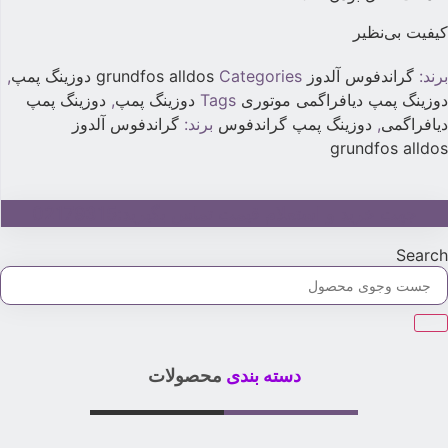
یفیت بی‌نظیر
رند:
گراندفوس آلدوز grundfos alldos
Categories
دوزینگ پمپ
,
وزینگ پمپ دیافراگمی موتوری
Tags
دوزینگ پمپ
,
دوزینگ پمپ
یافراگمی
,
دوزینگ پمپ گراندفوس
برند:
گراندفوس آلدوز
grundfos alldo
جهت خرید و استعلام قیمت تماس بگیرید:02179315
Searc
دسته بندی
محصولات