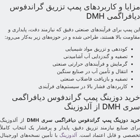
زایا و کاربردهای پمپ تزریق گراندفوس
یافراگمی DMH
ین پمپ برای فرآیندهای صنعتی دقیق که نیازمند دقت، پایداری و
قاومت بالا هستند، طراحی شده و در حوزه‌های زیر به‌کار می‌رود:
کوددهی و تزریق مواد شیمیایی
تصفیه و گندزدایی آب آشامیدنی
گرمایش و فرآیندهای حرارتی صنعتی
انتقال و تأمین آب در صنایع سنگین
تصفیه و بازیافت فاضلاب صنعتی
کاربردهای فشار بالا در سیستم‌های فرآیندی
رید دوزینگ پمپ گراندفوس دیافراگمی
ری DMH از آلدوزینگ
رید دوزینگ پمپ گراندفوس دیافراگمی سری DMH
از آلدوزینگ
رای صنایع نیازمند تزریق دقیق، پایدار و پرفشار یک انتخاب کاملاً
خصصی و قابل اعتماد است.
آلدوزینگ
با تأمین نسخه‌های اورجینال