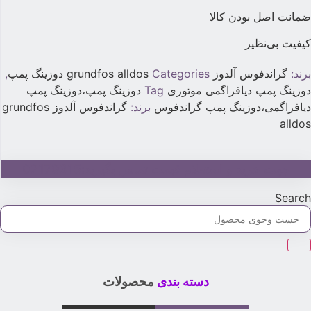
مانت اصل بودن کالا
یفیت بی‌نظیر
رند:
گراندفوس آلدوز grundfos alldos
Categories
دوزینگ پمپ
,
وزینگ پمپ دیافراگمی موتوری
Tag
دوزینگ پمپ،دوزینگ پمپ
یافراگمی،دوزینگ پمپ گراندفوس
برند:
گراندفوس آلدوز grundfos
alldo
جهت خرید و استعلام قیمت تماس بگیرید:02179315
Searc
دسته بندی
محصولات