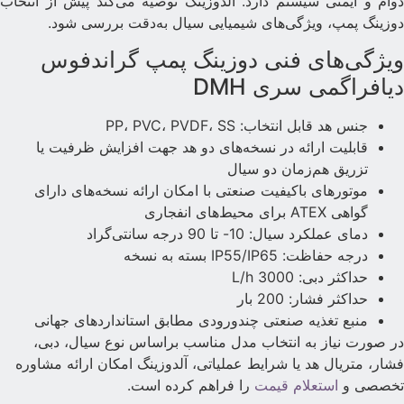
وام و ایمنی سیستم دارد. آلدوزینگ توصیه می‌کند پیش از انتخاب
وزینگ پمپ، ویژگی‌های شیمیایی سیال به‌دقت بررسی شود.
یژگی‌های فنی دوزینگ پمپ گراندفوس
یافراگمی سری DMH
جنس هد قابل انتخاب: PP، PVC، PVDF، SS
قابلیت ارائه در نسخه‌های دو هد جهت افزایش ظرفیت یا
تزریق هم‌زمان دو سیال
موتورهای باکیفیت صنعتی با امکان ارائه نسخه‌های دارای
گواهی ATEX برای محیط‌های انفجاری
دمای عملکرد سیال: 10- تا 90 درجه سانتی‌گراد
درجه حفاظت: IP55/IP65 بسته به نسخه
حداکثر دبی: 3000 L/h
حداکثر فشار: 200 بار
منبع تغذیه صنعتی چندورودی مطابق استانداردهای جهانی
ر صورت نیاز به انتخاب مدل مناسب براساس نوع سیال، دبی،
شار، متریال هد یا شرایط عملیاتی، آلدوزینگ امکان ارائه مشاوره
خصصی و
استعلام قیمت
را فراهم کرده است.