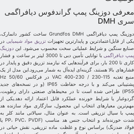
عرفی دوزینگ پمپ گراندفوس دیافراگمی
ری DMH
دوزینگ پمپ دیافراگمی Grundfos DMH ساخت کشور دانمارک،
کی از قابل‌اعتمادترین و پایدارترین تجهیزات
تزریق مواد شیمیایی
در
نایع سنگین و شرایط عملیاتی سخت محسوب می‌شود. این
دوزینگ
مپ دیافراگمی
با توانایی تأمین دبی تا 3000 لیتر بر ساعت و فشار
کاری تا 200 بار، برای فرآیندهایی که نیازمند تزریق دقیق و پایدار در
شارهای بالا هستند، گزینه‌ای ایده‌آل به شمار می‌رود.این مدل از یک
منبع تغذیه 115-230 / 230-400 VAC در فرکانس 50/60 Hz
پشتیبانی می‌کند و با درجه حفاظت IP65 (و در نسخه‌های جدید
IP55) طراحی شده است تا در محیط‌های صنعتی دارای رطوبت،
ردوغبار یا شرایط خورنده عملکرد قابل اعتماد ارائه دهد.یکی از
هم‌ترین معیارهای انتخاب این محصول، سازگاری مواد سازنده هد
مپ با سیال تزریقی است. به عنوان مثال، سیالاتی مانند کلر به
شدت خورنده‌اند و انتخاب جنس هد مناسب (PP، PVC، PVDF یا
ولاد ضدزنگ) براساس نوع و غلظت ماده تزریقی، نقش حیاتی در