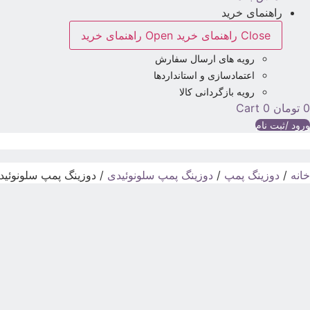
راهنمای خرید
Close راهنمای خرید
Open راهنمای خرید
رویه های ارسال سفارش
اعتمادسازی و استانداردها
رویه بازگردانی کالا
0
تومان
0
Cart
ورود /ثبت نام
خانه
/
دوزینگ پمپ
/
دوزینگ پمپ سلونوئیدی
/ دوزینگ پمپ سلونوئیدی BT MA/M اتاترون on