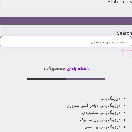
Etatron d.
جهت خرید و استعلام قیمت تماس بگیرید:02179315
Searc
دسته بندی
محصولات
دوزینگ پمپ
دوزینگ پمپ دیافراگمی موتوری
دوزینگ پمپ سلنوئیدی
دوزینگ پمپ پریستالتیک
دوزینگ پمپ پیستونی