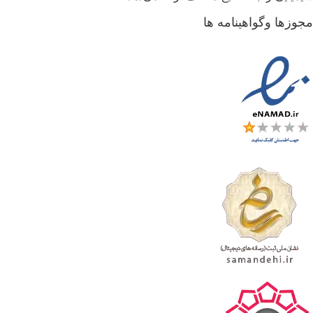
جوزها وگواهینامه ها