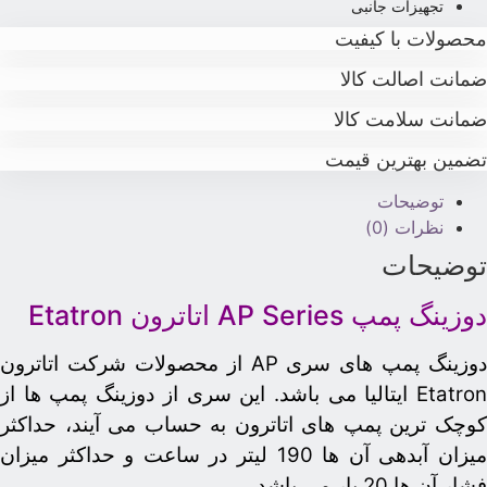
تجهیزات جانبی
حصولات با کیفیت
مانت اصالت کالا
مانت سلامت کالا
ضمین بهترین قیمت
توضیحات
نظرات (0)
وضیحات
وزینگ پمپ AP Series اتاترون Etatron
دوزینگ پمپ های سری AP از محصولات شرکت اتاترون
Etatron ایتالیا می باشد. این سری از دوزینگ پمپ ها از
وچک ترین پمپ های اتاترون به حساب می آیند، حداکثر
میزان آبدهی آن ها 190 لیتر در ساعت و حداکثر میزان
شار آن ها 20 بار می باشد.