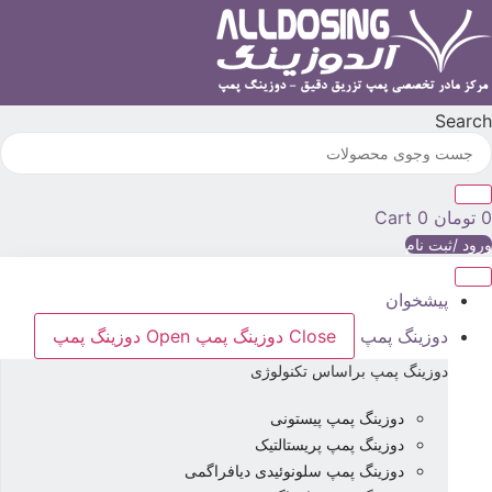
رش
ه
حتوا
Searc
تومان
0
Cart
رود /ثبت نام
پیشخوان
دوزینگ پمپ
Close دوزینگ پمپ
Open دوزینگ پمپ
دوزینگ پمپ براساس تکنولوژی
دوزینگ پمپ پیستونی
دوزینگ پمپ پریستالتیک
دوزینگ پمپ سلونوئیدی دیافراگمی