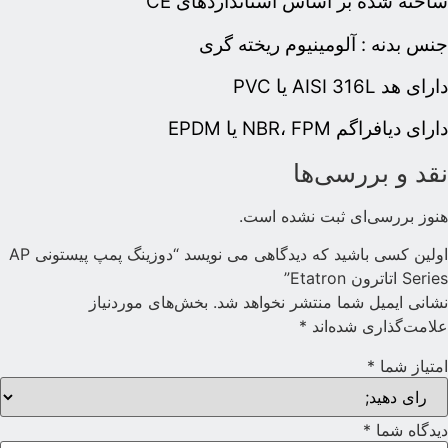
اخته شده بر اساس استانداردهای CE
نس بدنه : آلومینیوم ریخته گری
ارای هد AISI 316L یا PVC
ارای دیافراگم NBR، FPM یا EPDM
قد و بررسی‌ها
نوز بررسی‌ای ثبت نشده است.
اولین کسی باشید که دیدگاهی می نویسد “دوزینگ پمپ پیستونی AP
Serie اتاترون Etatron”
شانی ایمیل شما منتشر نخواهد شد.
بخش‌های موردنیاز
لامت‌گذاری شده‌اند
*
متیاز شما
*
یدگاه شما
*