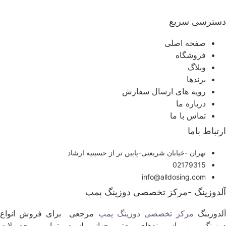
سترسی سریع
صفحه اصلی
فروشگاه
وبلاگ
برندها
رویه های ارسال سفارش
درباره ما
تماس با ما
رتباط باما
تهران -خیابان شریعتی-پایین تر از حسینیه ارشاد
02179315
info@alldosing.com
لدوزینگ -مرکز تخصصی دوزینگ پمپ
لدوزینگ
مرکز تخصصی دوزینگ پمپ
مرجعی برای فروش انواع
وزینگ پمپ از برندهای معتبر جهانی است. تمامی محصولات