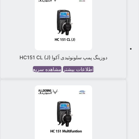
دوزینگ پمپ سلونوئیدی آکوا HC151 CL (J)
اطلاعات بیشتر
مشاهده سریع