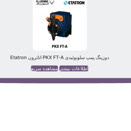
دوزینگ پمپ سلونوئیدی PKX FT-A اتاترون Etatron
اطلاعات بیشتر
مشاهده سریع