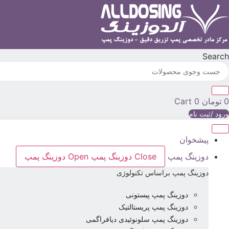
رش
ه
حتوا
Search
0
تومان
0
Cart
ورود /ثبت نام
پیشخوان
دوزینگ پمپ
Close دوزینگ پمپ
Open دوزینگ پمپ
دوزینگ پمپ براساس تکنولوژی
دوزینگ پمپ پیستونی
دوزینگ پمپ پریستالتیک
دوزینگ پمپ سلونوئیدی دیافراگمی